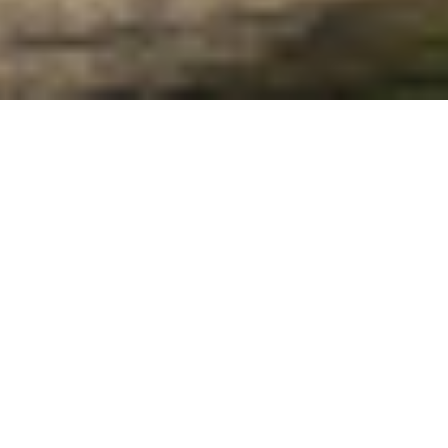
VI. (do privilégio do zénite)
Chegados ao topo: a paisagem, a luz, o céu.
Apogeu zenital, auge máximo, lugar ultimo onde
repousar. A alegoria do caminho percorrido, das
experiências vividas, do saber conquistado. O
privilégio, antes reservado aos pássaros, de poisar
no topo, de ver ao longe, lá de cima a olhar para
baixo. Atrás de nós o caminho, tal história vivida.
História de um povo, de uma língua e da
identidade que nos distingue.